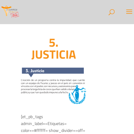
5.
JUSTICIA
[et_pb_tags
admin_label=»Etiquetas»
color=»#ffffff» show_divider=»off»