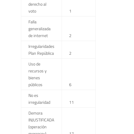
derecho al
voto
1
Falla
generalizada
de internet
2
Irregularidades
Plan República
2
Uso de
recursos y
bienes
públicos
6
No es
irregularidad
11
Demora
INJUSTIFICADA
(operación
morrocoy)
17