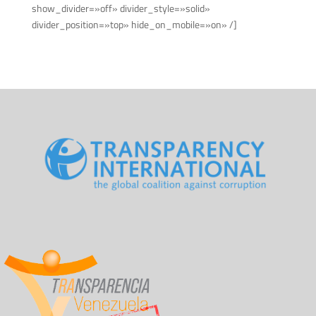
show_divider=»off» divider_style=»solid»
divider_position=»top» hide_on_mobile=»on» /]