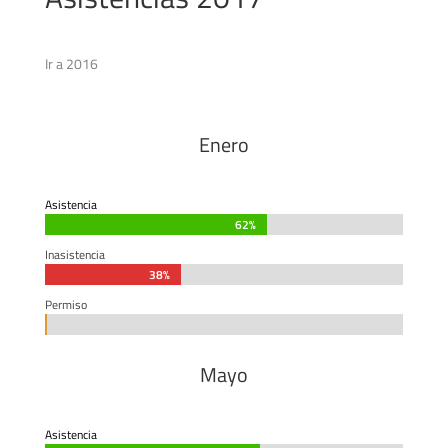
Ir a 2016
Enero
Asistencia
62%
62%
Inasistencia
38%
38%
Permiso
0%
0%
Mayo
Asistencia