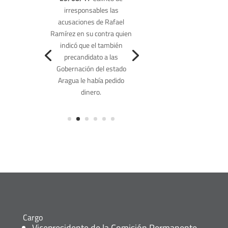
irresponsables las
acusaciones de Rafael
21/08/17
Ramírez en su contra quien
indicó que el también
precandidato a las
Gobernación del estado
Aragua le había pedido
dinero.
Cargo
Vicepresidente de la Comisión Permanente