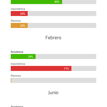
60%
60%
Inasistencia
20%
20%
Permiso
20%
20%
Febrero
Asistencia
29%
29%
Inasistencia
71%
71%
Permiso
0%
0%
Junio
Asistencia