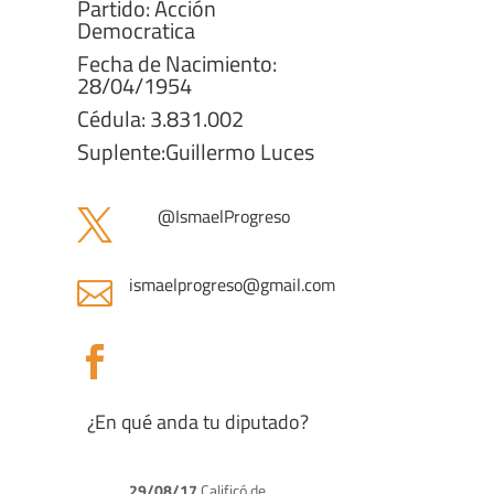
Partido: Acción
Democratica
Fecha de Nacimiento:
28/04/1954
Cédula: 3.831.002
Suplente:Guillermo Luces
@IsmaelProgreso

ismaelprogreso@gmail.com


¿En qué anda tu diputado?
29/08/17
Calificó de