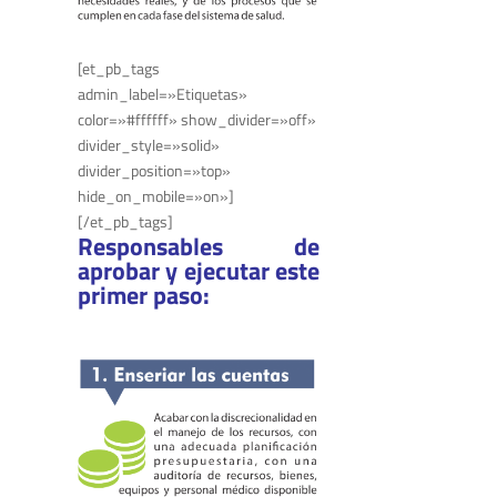
[et_pb_tags
admin_label=»Etiquetas»
color=»#ffffff» show_divider=»off»
divider_style=»solid»
divider_position=»top»
hide_on_mobile=»on»]
[/et_pb_tags]
Responsables de
aprobar y ejecutar este
primer paso: