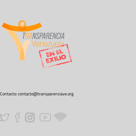
Contacto:
contacto@transparenciave.org