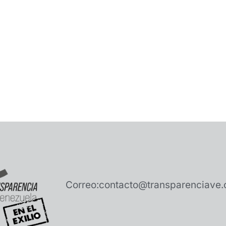
Correo:
contacto@transparenciave.