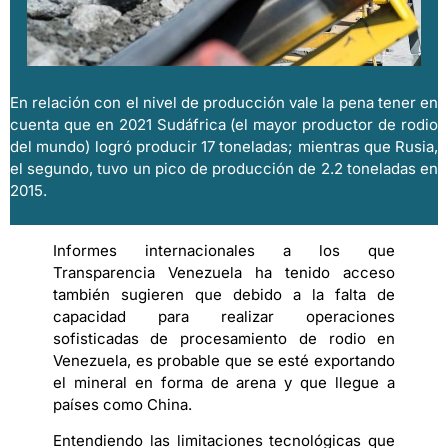
En relación con el nivel de producción vale la pena tener en
cuenta que en 2021 Sudáfrica (el mayor productor de rodio
del mundo) logró producir 17 toneladas; mientras que Rusia,
el segundo, tuvo un pico de producción de 2.2 toneladas en
2015.
Informes internacionales a los que
Transparencia Venezuela ha tenido acceso
también sugieren que debido a la falta de
capacidad para realizar operaciones
sofisticadas de procesamiento de rodio en
Venezuela, es probable que se esté exportando
el mineral en forma de arena y que llegue a
países como China.
Entendiendo las limitaciones tecnológicas que