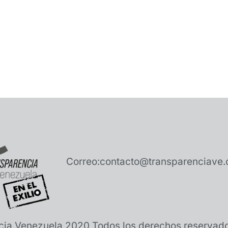
Correo:
contacto@transparenciave.
cia Venezuela 2020 Todos los derechos reservad