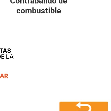
Contrabando de
combustible
ITAS
E LA
GAR