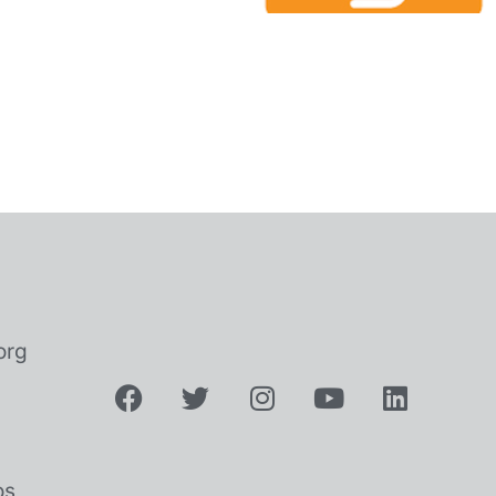
org
os