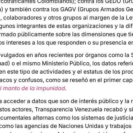
rcotraficantes Colombianos); contra los GEDO (Gr
) y también contra los GAGV (Grupos Armados Gen
colaboradores y otros grupos al margen de la Ley
gunos integrantes de estas organizaciones y la dif
ormado públicamente sobre las dimensiones que ti
os intereses a los que responden o su presencia en 
ivulgados en años recientes por órganos como la 
ad) o el mismo Ministerio Público, los datos refer
en este tipo de actividades y el estatus de los pr
cos y confusos, como se reseñó en el primer capí
el manto de la impunidad
.
ra acceder a datos que son de interés público y l
estos actores, Transparencia Venezuela recabó y s
cumentales alternas como los sistemas de justicia
como las agencias de Naciones Unidas y trabajos 