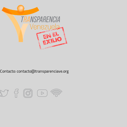
Contacto:
contacto@transparenciave.org