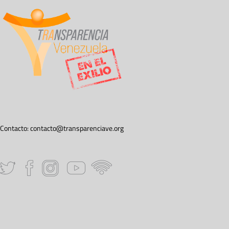
Contacto:
contacto@transparenciave.org