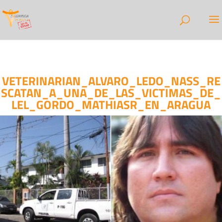
VETERINARIAN_ALVARO_LEDO_NASS_RE
SCATAN_A_UNA_DE_LAS_VICTIMAS_DE_
LEL_GORDO_MATHIASR_EN_ARAGUA