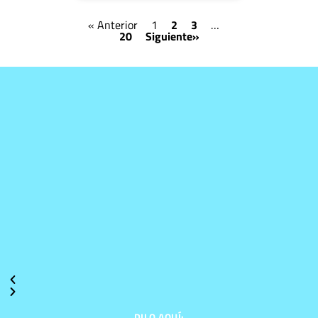
« Anterior
1
2
3
…
20
Siguiente»
DILO AQUÍ: