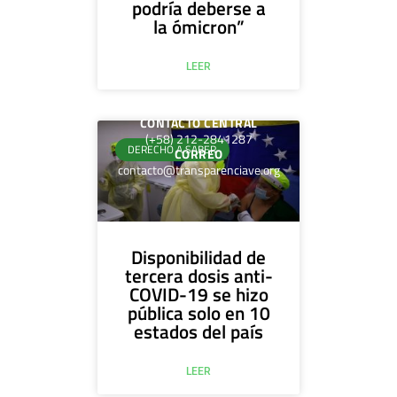
podría deberse a
la ómicron”
LEER
CONTACTO CENTRAL
(+58) 212-2841287
DERECHO A SABER
CORREO
contacto@transparenciave.org
Disponibilidad de
tercera dosis anti-
COVID-19 se hizo
pública solo en 10
estados del país
LEER