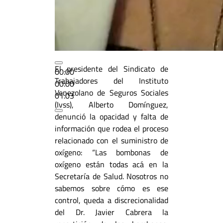
El presidente del Sindicato de
00:00
Trabajadores del Instituto
00:00
Venezolano de Seguros Sociales
01:03
(Ivss), Alberto Domínguez,
denunció la opacidad y falta de
información que rodea el proceso
relacionado con el suministro de
oxígeno: “Las bombonas de
oxígeno están todas acá en la
Secretaría de Salud. Nosotros no
sabemos sobre cómo es ese
control, queda a discrecionalidad
del Dr. Javier Cabrera la