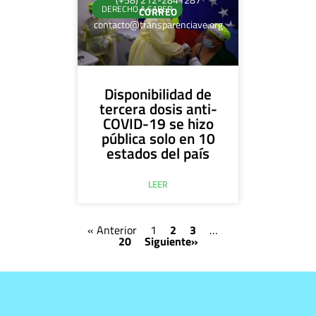
DERECHO A SABER
CORREO
contacto@transparenciave.org
Disponibilidad de
tercera dosis anti-
COVID-19 se hizo
pública solo en 10
estados del país
LEER
« Anterior
1
2
3
…
20
Siguiente»