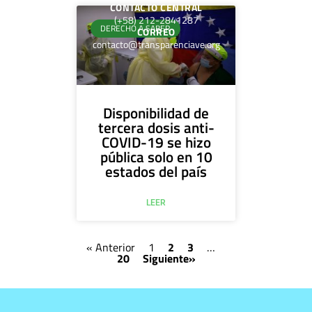
CONTACTO CENTRAL
(+58) 212-2841287
DERECHO A SABER
CORREO
contacto@transparenciave.org
Disponibilidad de
tercera dosis anti-
COVID-19 se hizo
pública solo en 10
estados del país
LEER
« Anterior
1
2
3
…
20
Siguiente»