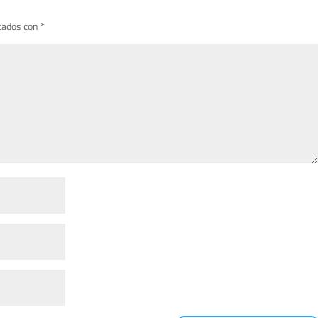
cados con
*