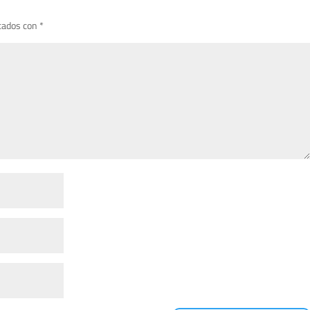
cados con
*